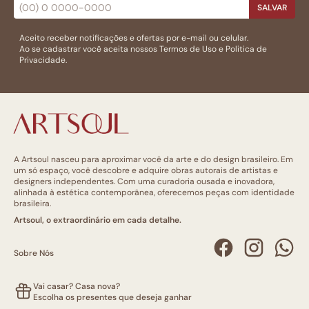
SALVAR
Aceito receber notificações e ofertas por e-mail ou celular.
Ao se cadastrar você aceita nossos
Termos de Uso
e
Politica de
Privacidade.
A Artsoul nasceu para aproximar você da arte e do design brasileiro. Em
um só espaço, você descobre e adquire obras autorais de artistas e
designers independentes. Com uma curadoria ousada e inovadora,
alinhada à estética contemporânea, oferecemos peças com identidade
brasileira.
Artsoul, o extraordinário em cada detalhe.
Sobre Nós
Vai casar? Casa nova?
Escolha os presentes que deseja ganhar