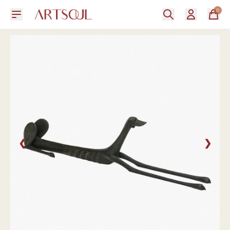
0
❮
❯