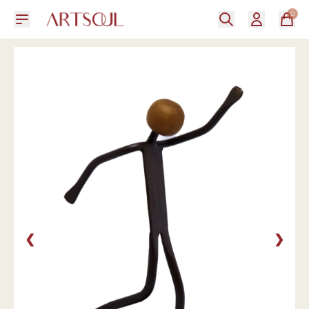
0
❮
❯