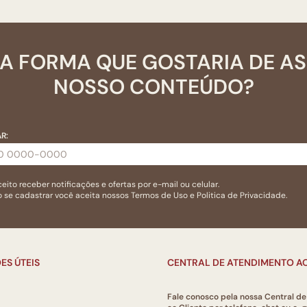
A FORMA QUE GOSTARIA DE A
NOSSO CONTEÚDO?
R:
eito receber notificações e ofertas por e-mail ou celular.
 se cadastrar você aceita nossos
Termos de Uso
e
Politica de Privacidade.
ES ÚTEIS
CENTRAL DE ATENDIMENTO AO
Fale conosco pela nossa Central d