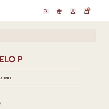
0
LO P
GABRIEL
0