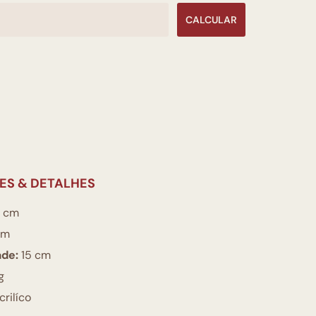
CALCULAR
ES & DETALHES
 cm
cm
ade:
15 cm
g
rilíco