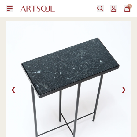
0
❮
❯