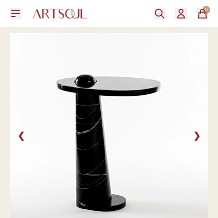
0
❮
❯