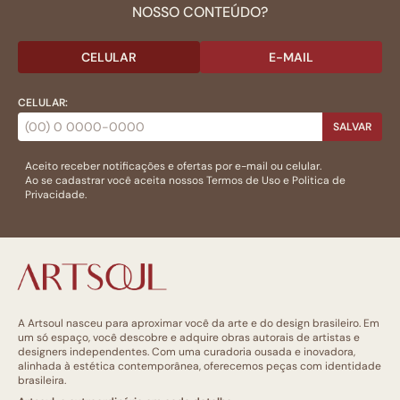
NOSSO CONTEÚDO?
CELULAR
E-MAIL
CELULAR:
SALVAR
Aceito receber notificações e ofertas por e-mail ou celular.
Ao se cadastrar você aceita nossos
Termos de Uso
e
Politica de
Privacidade.
A Artsoul nasceu para aproximar você da arte e do design brasileiro. Em
um só espaço, você descobre e adquire obras autorais de artistas e
designers independentes. Com uma curadoria ousada e inovadora,
alinhada à estética contemporânea, oferecemos peças com identidade
brasileira.