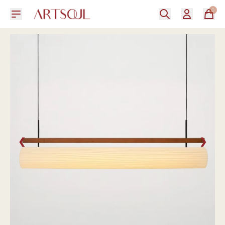
0
❮
❯