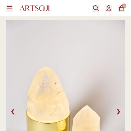
0
❮
❯