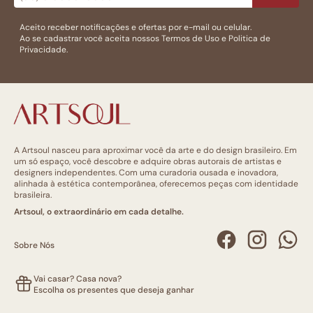
Aceito receber notificações e ofertas por e-mail ou celular.
Ao se cadastrar você aceita nossos
Termos de Uso
e
Politica de
Privacidade.
A Artsoul nasceu para aproximar você da arte e do design brasileiro. Em
um só espaço, você descobre e adquire obras autorais de artistas e
designers independentes. Com uma curadoria ousada e inovadora,
alinhada à estética contemporânea, oferecemos peças com identidade
brasileira.
Artsoul, o extraordinário em cada detalhe.
Sobre Nós
Vai casar? Casa nova?
Escolha os presentes que deseja ganhar