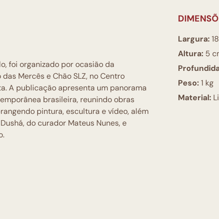
DIMENSÕ
Largura:
18
Altura:
5 c
o, foi organizado por ocasião da
Profundid
 das Mercês e Chão SLZ, no Centro
Peso:
1 kg
ista. A publicação apresenta um panorama
Material:
L
temporânea brasileira, reunindo obras
angendo pintura, escultura e vídeo, além
Dushá, do curador Mateus Nunes, e
o.