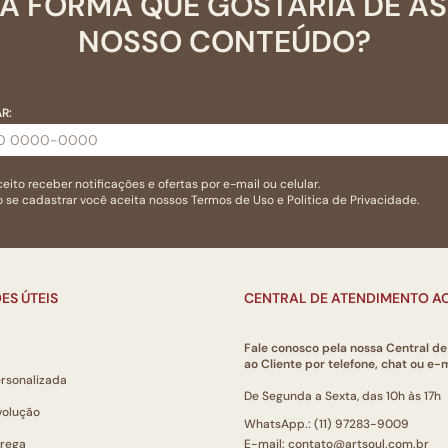
A FORMA QUE GOSTARIA DE A
NOSSO CONTEÚDO?
R:
eito receber notificações e ofertas por e-mail ou celular.
 se cadastrar você aceita nossos
Termos de Uso
e
Politica de Privacidade.
ES ÚTEIS
CENTRAL DE ATENDIMENTO AO
Fale conosco pela nossa Central d
ao Cliente por telefone, chat ou e-m
ersonalizada
De Segunda a Sexta, das 10h às 17h
volução
WhatsApp.: (11) 97283-9009
trega
E-mail: contato@artsoul.com.br