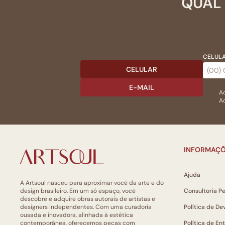
QUAL 
CELULA
CELULAR
E-MAIL
Ac
Ao
INFORMAÇÕ
Ajuda
A Artsoul nasceu para aproximar você da arte e do
design brasileiro. Em um só espaço, você
Consultoria P
descobre e adquire obras autorais de artistas e
designers independentes. Com uma curadoria
Política de De
ousada e inovadora, alinhada à estética
contemporânea, oferecemos peças com
Política de En