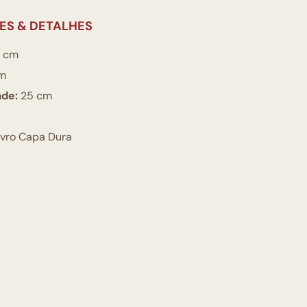
ES & DETALHES
 cm
m
ade:
25 cm
ivro Capa Dura