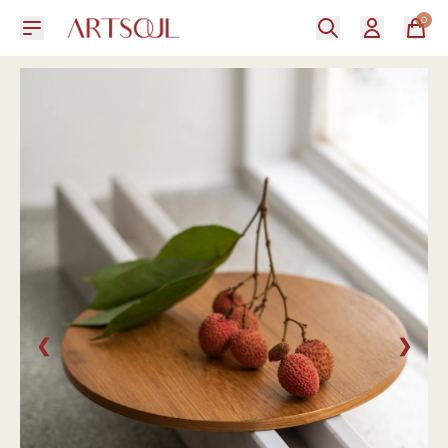
0
❮
❯