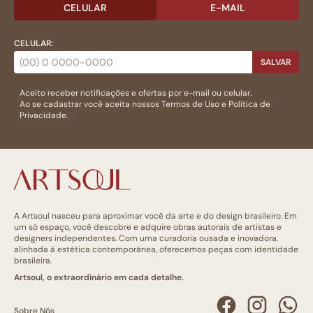
CELULAR
E-MAIL
CELULAR:
SALVAR
Aceito receber notificações e ofertas por e-mail ou celular.
Ao se cadastrar você aceita nossos
Termos de Uso
e
Politica de
Privacidade.
A Artsoul nasceu para aproximar você da arte e do design brasileiro. Em
um só espaço, você descobre e adquire obras autorais de artistas e
designers independentes. Com uma curadoria ousada e inovadora,
alinhada à estética contemporânea, oferecemos peças com identidade
brasileira.
Artsoul, o extraordinário em cada detalhe.
Sobre Nós