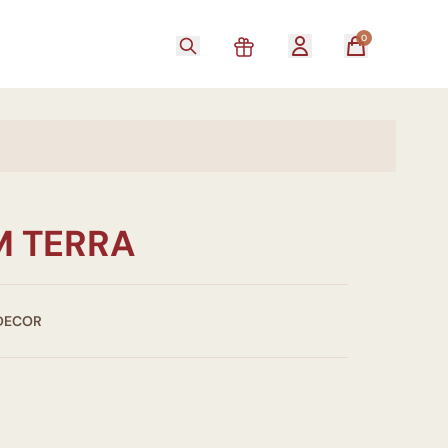
0
M TERRA
 DECOR