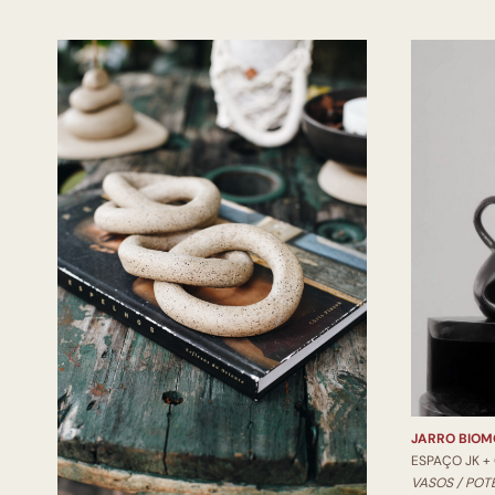
JARRO BIOM
ESPAÇO JK +
VASOS / POT