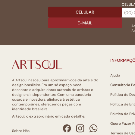
CELULA
CELULAR
E-MAIL
Ac
Ao
INFORMAÇÕ
Ajuda
A Artsoul nasceu para aproximar você da arte e do
design brasileiro. Em um só espaço, você
Consultoria P
descobre e adquire obras autorais de artistas e
designers independentes. Com uma curadoria
Política de De
ousada e inovadora, alinhada à estética
contemporânea, oferecemos peças com
Política de En
identidade brasileira.
Política de Pr
Artsoul, o extraordinário em cada detalhe.
Quero Fazer P
Sobre Nós
Termos de Us