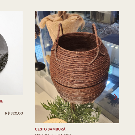
ME
V
E
R$ 320,00
V
CESTO SAMBURÁ