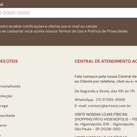
R:
eito receber notificações e ofertas por e-mail ou celular.
 se cadastrar você aceita nossos
Termos de Uso
e
Politica de Privacidade.
ES ÚTEIS
CENTRAL DE ATENDIMENTO AO
Fale conosco pela nossa Central d
ao Cliente por telefone, chat ou e-m
ersonalizada
De Segunda a Sexta, das 10h às 17h
volução
WhatsApp.: (11) 97283-9009
trega
E-mail: contato@artsoul.com.br
VISITE NOSSAS LOJAS FÍSICAS:
ivacidade
SHOPPING PÁTIO HIGIENÓPOLIS - P
Av. Higienópolis, 618 - Higienópolis
arte
São Paulo - SP, 01238-000
o