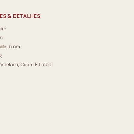
ES & DETALHES
 cm
m
ade:
5 cm
g
rcelana, Cobre E Latão