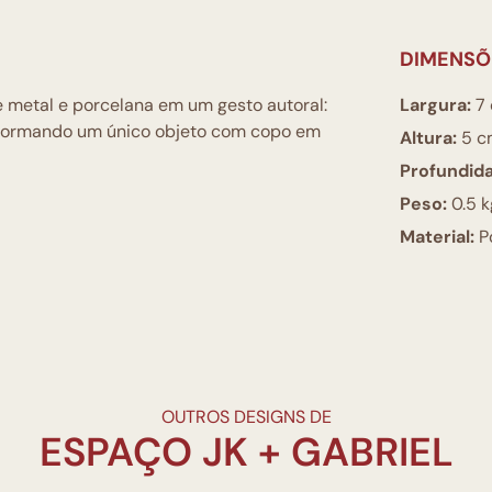
DIMENSÕ
 metal e porcelana em um gesto autoral:
Largura:
7
, formando um único objeto com copo em
Altura:
5 c
Profundid
Peso:
0.5 k
Material:
Po
OUTROS DESIGNS DE