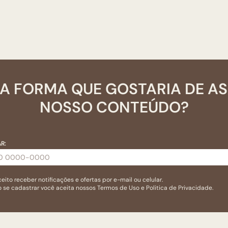
A FORMA QUE GOSTARIA DE A
NOSSO CONTEÚDO?
R:
eito receber notificações e ofertas por e-mail ou celular.
 se cadastrar você aceita nossos
Termos de Uso
e
Politica de Privacidade.