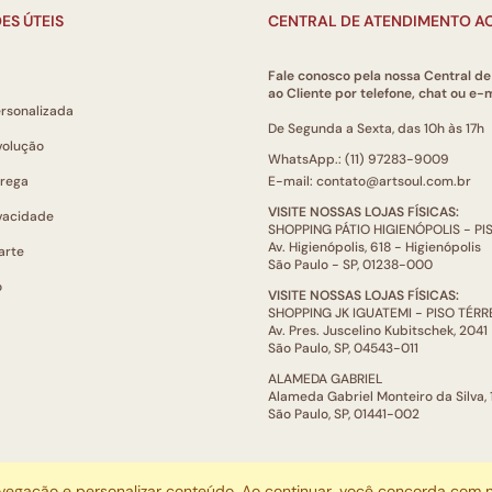
ES ÚTEIS
CENTRAL DE ATENDIMENTO AO
Fale conosco pela nossa Central d
ao Cliente por telefone, chat ou e-m
ersonalizada
De Segunda a Sexta, das 10h às 17h
volução
WhatsApp.: (11) 97283-9009
trega
E-mail: contato@artsoul.com.br
VISITE NOSSAS LOJAS FÍSICAS:
ivacidade
SHOPPING PÁTIO HIGIENÓPOLIS - P
Av. Higienópolis, 618 - Higienópolis
arte
São Paulo - SP, 01238-000
o
VISITE NOSSAS LOJAS FÍSICAS:
SHOPPING JK IGUATEMI - PISO TÉR
Av. Pres. Juscelino Kubitschek, 2041
São Paulo, SP, 04543-011
ALAMEDA GABRIEL
Alameda Gabriel Monteiro da Silva,
São Paulo, SP, 01441-002
ARTSOUL COMUNICAÇÃO DIGITAL LTDA | CNPJ: 29.752.781/0001-52
avegação e personalizar conteúdo. Ao continuar, você concorda com