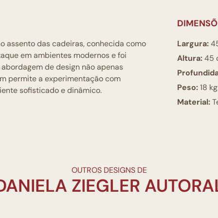
DIMENSÕ
 no assento das cadeiras, conhecida como
Largura:
4
taque em ambientes modernos e foi
Altura:
45 
sa abordagem de design não apenas
Profundid
bém permite a experimentação com
Peso:
18 kg
iente sofisticado e dinâmico.
Material:
Te
OUTROS DESIGNS DE