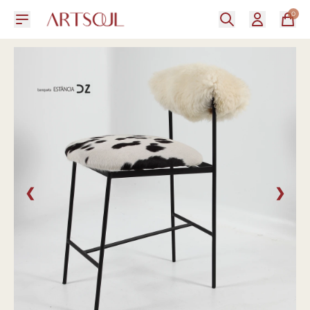
0
❮
❯