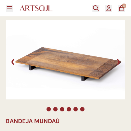
0
❮
❯
BANDEJA MUNDAÚ