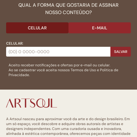
QUAL A FORMA QUE GOSTARIA DE ASSINAR
NOSSO CONTEÚDO?
CELULAR
E-MAIL
CELULAR:
SALVAR
Aceito receber notificações e ofertas por e-mail ou celular.
Ao se cadastrar você aceita nossos
Termos de Uso
e
Politica de
Privacidade.
A Artsoul nasceu para aproximar você da arte e do design brasileiro. Em
um só espaço, você descobre e adquire obras autorais de artistas e
designers independentes. Com uma curadoria ousada e inovadora,
alinhada à estética contemporânea, oferecemos peças com identidade