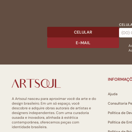
CELULA
CELULAR
E-MAIL
Ac
Ao
INFORMAÇÕ
Ajuda
A Artsoul nasceu para aproximar você da arte e do
design brasileiro. Em um só espaço, você
Consultoria P
descobre e adquire obras autorais de artistas e
designers independentes. Com uma curadoria
Política de De
ousada e inovadora, alinhada à estética
contemporânea, oferecemos peças com
Política de En
identidade brasileira.
Política de Pr