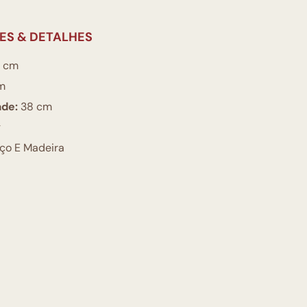
ES & DETALHES
 cm
m
ade:
38 cm
g
ço E Madeira