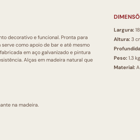
DIMENSÕ
Largura:
18
o decorativo e funcional. Pronta para
Altura:
3 c
 serve como apoio de bar e até mesmo
Profundid
 fabricada em aço galvanizado e pintura
Peso:
1.3 k
resistência. Alças em madeira natural que
Material:
A
nante na madeira.