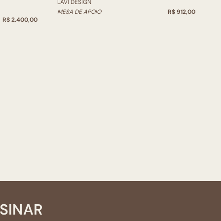
LAVI DESIGN
L
MESA DE APOIO
R$ 912,00
M
R$ 2.400,00
SSINAR