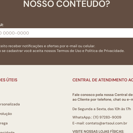
NOSSO CONTEÚDO?
R:
eito receber notificações e ofertas por e-mail ou celular.
 se cadastrar você aceita nossos
Termos de Uso
e
Politica de Privacidade.
ES ÚTEIS
CENTRAL DE ATENDIMENTO AO
Fale conosco pela nossa Central d
ao Cliente por telefone, chat ou e-m
ersonalizada
De Segunda a Sexta, das 10h às 17h
volução
WhatsApp.: (11) 97283-9009
trega
E-mail: contato@artsoul.com.br
VISITE NOSSAS LOJAS FÍSICAS:
ivacidade