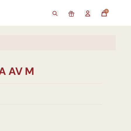
0
A AV M