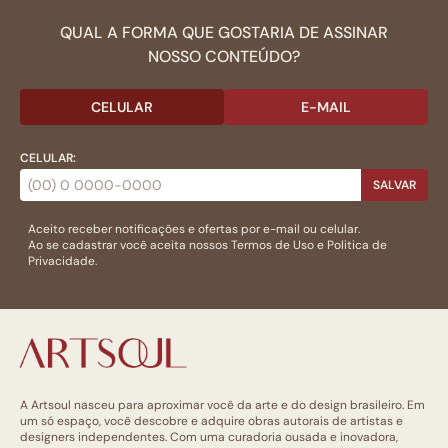
QUAL A FORMA QUE GOSTARIA DE ASSINAR
NOSSO CONTEÚDO?
CELULAR
E-MAIL
CELULAR:
SALVAR
Aceito receber notificações e ofertas por e-mail ou celular.
Ao se cadastrar você aceita nossos
Termos de Uso
e
Politica de
Privacidade.
A Artsoul nasceu para aproximar você da arte e do design brasileiro. Em
um só espaço, você descobre e adquire obras autorais de artistas e
designers independentes. Com uma curadoria ousada e inovadora,