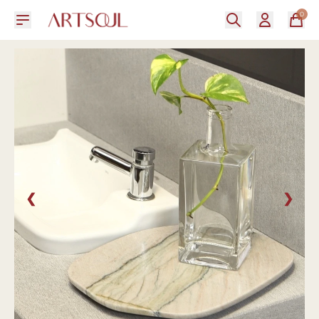
0
❮
❯