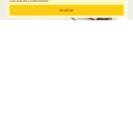
Política de Privacidade
.
Aceitar
APARADOR EXTENSÍVEL LIMOEIRO LAMINADO AMADEIRADO
DANIELA ZIEGLER AUTORAL
APARADOR
R$ 7.820,00