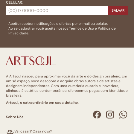
CELULAR:
SALVAR
Aceito receber notificações e ofertas por e-mail ou celular.
Ao se cadastrar você aceita nossos
Termos de Uso
e
Politica de
Privacidade.
A Artsoul nasceu para aproximar você da arte e do design brasileiro. Em
um só espaço, você descobre e adquire obras autorais de artistas e
designers independentes. Com uma curadoria ousada e inovadora,
alinhada à estética contemporânea, oferecemos peças com identidade
brasileira.
Artsoul, o extraordinário em cada detalhe.
Sobre Nós
Vai casar? Casa nova?