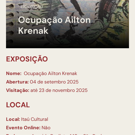
EXPOSIÇÃO
Ocupação Ailton
Krenak
EXPOSIÇÃO
Nome:
Ocupação Ailton Krenak
Abertura:
04 de setembro 2025
Visitação:
até 23 de novembro 2025
LOCAL
Local:
Itaú Cultural
Evento Online:
Não