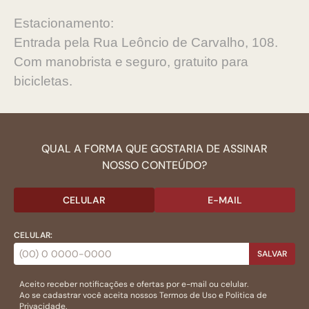
‍Estacionamento:
Entrada pela Rua Leôncio de Carvalho, 108.
Com manobrista e seguro, gratuito para
bicicletas.
QUAL A FORMA QUE GOSTARIA DE ASSINAR
NOSSO CONTEÚDO?
CELULAR
E-MAIL
CELULAR:
SALVAR
Aceito receber notificações e ofertas por e-mail ou celular.
Ao se cadastrar você aceita nossos
Termos de Uso
e
Politica de
Privacidade.