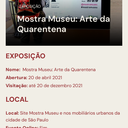
EXPOSIÇÃO
Mostra Museu: Arte da
Quarentena
EXPOSIÇÃO
Nome:
Mostra Museu: Arte da Quarentena
Abertura:
20 de abril 2021
Visitação:
até 20 de dezembro 2021
LOCAL
Local:
Site Mostra Museu e nos mobiliários urbanos da
cidade de São Paulo
Evento Online:
Sim