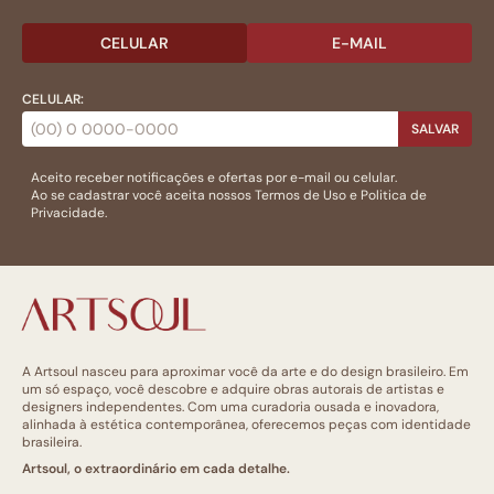
CELULAR
E-MAIL
CELULAR:
SALVAR
Aceito receber notificações e ofertas por e-mail ou celular.
Ao se cadastrar você aceita nossos
Termos de Uso
e
Politica de
Privacidade.
A Artsoul nasceu para aproximar você da arte e do design brasileiro. Em
um só espaço, você descobre e adquire obras autorais de artistas e
designers independentes. Com uma curadoria ousada e inovadora,
alinhada à estética contemporânea, oferecemos peças com identidade
brasileira.
Artsoul, o extraordinário em cada detalhe.