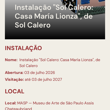
Instalação "Sol Calero:
Casa María Lionza", de
Sol Calero
INSTALAÇÃO
Nome:
Instalação "Sol Calero: Casa María Lionza", de
Sol Calero
Abertura:
03 de julho 2026
Visitação:
até 03 de julho 2027
LOCAL
Local:
MASP — Museu de Arte de São Paulo Assis
Chateaubriand