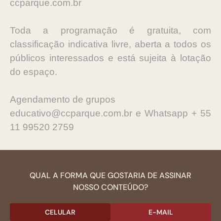
ccparque.com.br
Toda a programação é gratuita, com
classificação indicativa livre, aberta a todos os
públicos interessados e está sujeita à lotação
do espaço.
Agendamento de grupos
educativo@ccparque.com.br e Whatsapp + 55
11 99520 2759
QUAL A FORMA QUE GOSTARIA DE ASSINAR
NOSSO CONTEÚDO?
CELULAR
E-MAIL