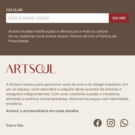
CELULAR:
SALVAR
Aceito receber notificações e ofertas por e-mail ou celular.
Ao se cadastrar você aceita nossos
Termos de Uso
e
Politica de
Privacidade.
A Artsoul nasceu para aproximar você da arte e do design brasileiro. Em
um só espaço, você descobre e adquire obras autorais de artistas e
designers independentes. Com uma curadoria ousada e inovadora,
alinhada à estética contemporânea, oferecemos peças com identidade
brasileira.
Artsoul, o extraordinário em cada detalhe.
Sobre Nós