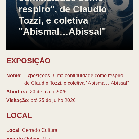
respiro", de Claudio
Tozzi, e coletiva
"Abismal…Abissal"
EXPOSIÇÃO
Nome:
Exposições "Uma continuidade como respiro",
de Claudio Tozzi, e coletiva "Abismal…Abissal"
Abertura:
23 de maio 2026
Visitação:
até 25 de julho 2026
LOCAL
Local:
Cerrado Cultural
Evento Online:
Não