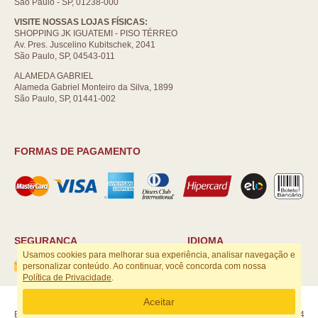
São Paulo - SP, 01238-000
VISITE NOSSAS LOJAS FÍSICAS:
SHOPPING JK IGUATEMI - PISO TÉRREO
Av. Pres. Juscelino Kubitschek, 2041
São Paulo, SP, 04543-011
ALAMEDA GABRIEL
Alameda Gabriel Monteiro da Silva, 1899
São Paulo, SP, 01441-002
FORMAS DE PAGAMENTO
SEGURANÇA
IDIOMA
Usamos cookies para melhorar sua experiência, analisar navegação e
personalizar conteúdo. Ao continuar, você concorda com nossa
Política de Privacidade
.
ARTSOUL COMUNICAÇÃO DIGITAL LTDA | CNPJ: 29.752.781/0001-52
Aceitar
Escritório: Rua Quatá, 845 - Sala 2, Vila Olímpia, São Paulo, SP, 04546-044