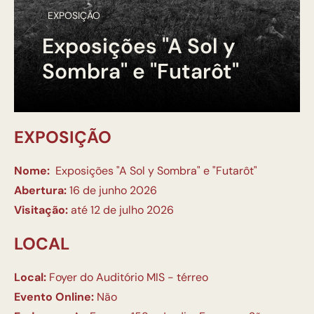
EXPOSIÇÃO
Exposições "A Sol y
Sombra" e "Futarôt"
EXPOSIÇÃO
Nome:
Exposições "A Sol y Sombra" e "Futarôt"
Abertura:
16 de junho 2026
Visitação:
até 12 de julho 2026
LOCAL
Local:
Foyer do Auditório MIS - térreo
Evento Online:
Não