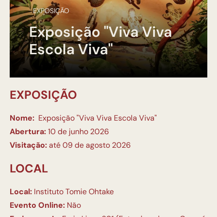
EXPOSIÇÃO
Exposição "Viva Viva
Escola Viva"
EXPOSIÇÃO
Nome:
Exposição "Viva Viva Escola Viva"
Abertura:
10 de junho 2026
Visitação:
até 09 de agosto 2026
LOCAL
Local:
Instituto Tomie Ohtake
Evento Online:
Não