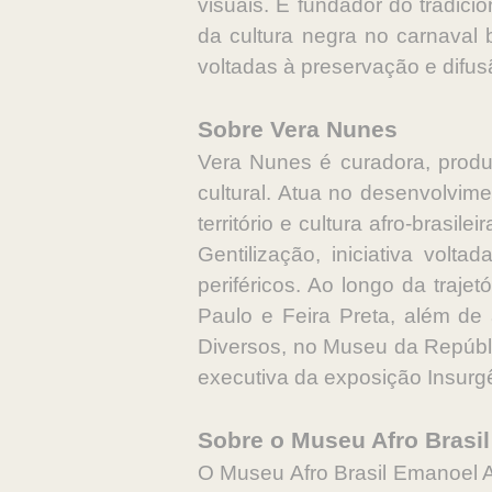
visuais. É fundador do tradici
da cultura negra no carnaval b
voltadas à preservação e difus
Sobre Vera Nunes
Vera Nunes é curadora, produt
cultural. Atua no desenvolvim
território e cultura afro-brasi
Gentilização, iniciativa volt
periféricos. Ao longo da traje
Paulo e Feira Preta, além de
Diversos, no Museu da Repúbli
executiva da exposição Insurgê
Sobre o Museu Afro Brasi
O Museu Afro Brasil Emanoel Ar