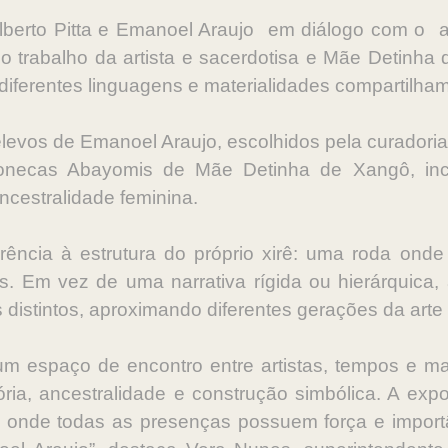
lberto Pitta e Emanoel Araujo em diálogo com o
lo trabalho da artista e sacerdotisa e Mãe Detinha
 diferentes linguagens e materialidades compartilh
elevos de Emanoel Araujo, escolhidos pela curadoria
bonecas Abayomis de Mãe Detinha de Xangô, in
ncestralidade feminina.
rência à estrutura do próprio xirê: uma roda on
as. Em vez de uma narrativa rígida ou hierárquica
distintos, aproximando diferentes gerações da arte a
um espaço de encontro entre artistas, tempos e mate
ia, ancestralidade e construção simbólica. A ex
rê, onde todas as presenças possuem força e impor