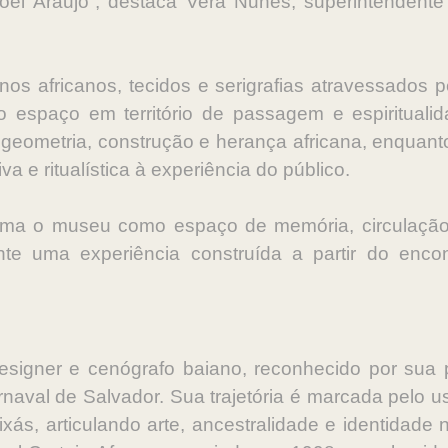
l Araujo”, destaca Vera Nunes, superintendente a
gnos africanos, tecidos e serigrafias atravessados
 espaço em território de passagem e espirituali
 geometria, construção e herança africana, enquan
 e ritualística à experiência do público.
irma o museu como espaço de memória, circulação
tante uma experiência construída a partir do enc
, designer e cenógrafo baiano, reconhecido por sua 
rnaval de Salvador. Sua trajetória é marcada pelo u
xás, articulando arte, ancestralidade e identidade