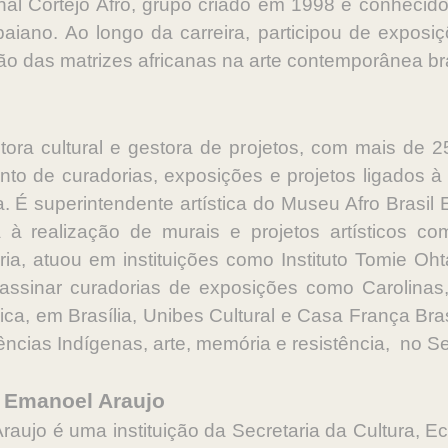
onal Cortejo Afro, grupo criado em 1998 e conhecido
aiano. Ao longo da carreira, participou de exposiç
ão das matrizes africanas na arte contemporânea bra
ora cultural e gestora de projetos, com mais de 
ento de curadorias, exposições e projetos ligados 
leira. É superintendente artística do Museu Afro Bras
ada à realização de murais e projetos artísticos co
tória, atuou em instituições como Instituto Tomie O
 assinar curadorias de exposições como Carolinas,
ca, em Brasília, Unibes Cultural e Casa França Bras
ncias Indígenas, arte, memória e resistência, no S
l Emanoel Araujo
aujo é uma instituição da Secretaria da Cultura, Ec