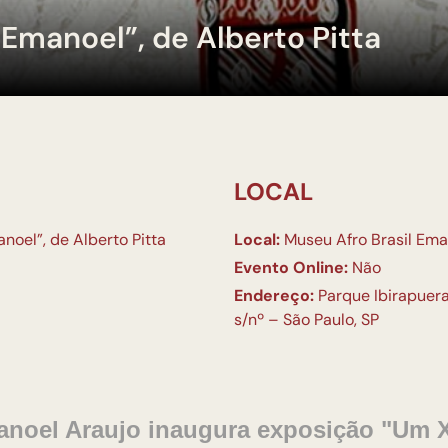
Emanoel”, de Alberto Pitta
LOCAL
noel”, de Alberto Pitta
Local:
Museu Afro Brasil Ema
Evento Online:
Não
Endereço:
Parque Ibirapuera,
s/nº – São Paulo, SP
anoel Araujo inaugura exposição "Um X