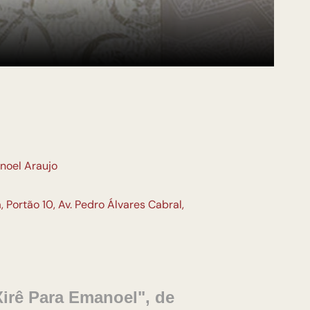
noel Araujo
 Portão 10, Av. Pedro Álvares Cabral,
irê Para Emanoel", de