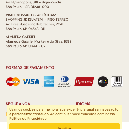
Av. Higienópolis, 618 - Higienópolis
São Paulo - SP, 01238-000
VISITE NOSSAS LOJAS FÍSICAS:
SHOPPING JK IGUATEMI - PISO TÉRREO
Av. Pres. Juscelino Kubitschek, 2041
São Paulo, SP, 04543-011
ALAMEDA GABRIEL
Alameda Gabriel Monteiro da Silva, 1899
São Paulo, SP, 01441-002
FORMAS DE PAGAMENTO
SEGURANÇA
IDIOMA
Usamos cookies para melhorar sua experiência, analisar navegação
e personalizar conteúdo. Ao continuar, você concorda com nossa
Política de Privacidade
.
ARTSOUL COMUNICAÇÃO DIGITAL LTDA | CNPJ: 29.752.781/0001-52
Aceitar