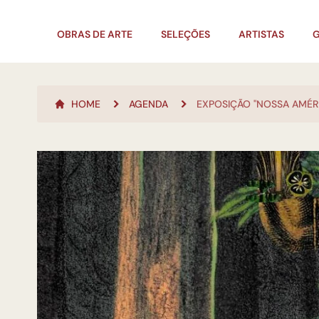
OBRAS DE ARTE
SELEÇÕES
ARTISTAS
G
HOME
AGENDA
EXPOSIÇÃO "NOSSA AMÉR