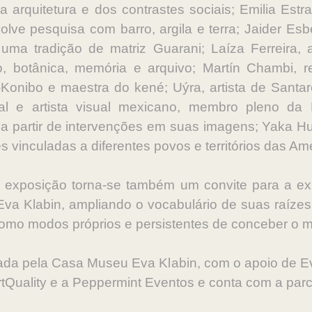
da arquitetura e dos contrastes sociais; Emilia Estr
ve pesquisa com barro, argila e terra; Jaider Esbell
uma tradição de matriz Guarani; Laíza Ferreira, 
o, botânica, memória e arquivo; Martín Chambi, re
bo-Konibo e maestra do kené; Uýra, artista de San
ntal e artista visual mexicano, membro pleno d
 a partir de intervenções em suas imagens; Yaka H
 vinculadas a diferentes povos e territórios das Am
 exposição torna-se também um convite para a e
 Eva Klabin, ampliando o vocabulário de suas raízes
omo modos próprios e persistentes de conceber o 
ada pela Casa Museu Eva Klabin, com o apoio de Ev
rtQuality e a Peppermint Eventos e conta com a parc