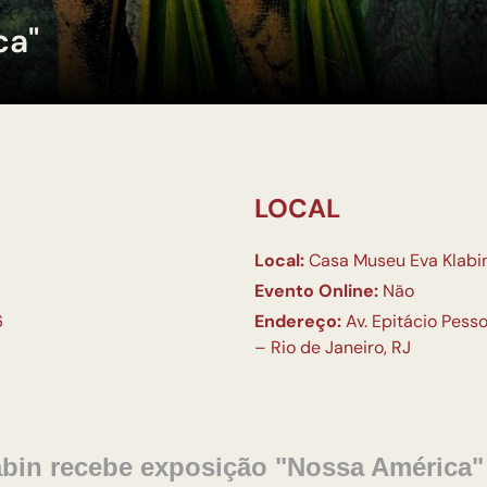
ca"
LOCAL
Local:
Casa Museu Eva Klabi
Evento Online:
Não
6
Endereço:
Av. Epitácio Pesso
– Rio de Janeiro, RJ
bin recebe exposição "Nossa América" 