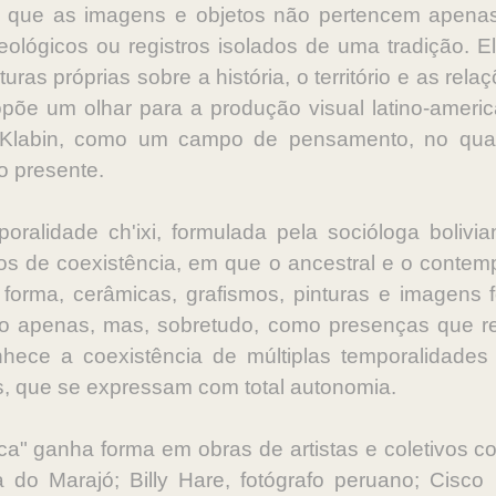
de que as imagens e objetos não pertencem apen
ológicos ou registros isolados de uma tradição.
ituras próprias sobre a história, o território e as re
opõe um olhar para a produção visual latino-americ
labin, como um campo de pensamento, no qual 
o presente.
ralidade ch'ixi, formulada pela socióloga bolivia
s de coexistência, em que o ancestral e o cont
orma, cerâmicas, grafismos, pinturas e imagens 
o apenas, mas, sobretudo, como presenças que 
hece a coexistência de múltiplas temporalidades 
as, que se expressam com total autonomia.
ca" ganha forma em obras de artistas e coletivos c
a do Marajó; Billy Hare, fotógrafo peruano; Cisc