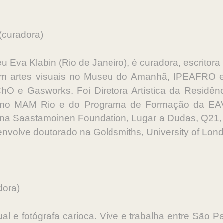
(curadora)
eu Eva Klabin (Rio de Janeiro), é curadora, escrito
em artes visuais no Museu do Amanhã, IPEAFRO e e
ChO e Gasworks. Foi Diretora Artística da Residê
s no MAM Rio e do Programa de Formação da EAV 
tos na Saastamoinen Foundation, Lugar a Dudas, Q21
envolve doutorado na Goldsmiths, University of Lon
dora)
sual e fotógrafa carioca. Vive e trabalha entre São 