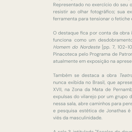
Representado no exercício do seu o
resistir ao olhar fotográfico; sua 
ferramenta para tensionar o fetiche 
O destaque fica por conta da obra 
funciona como um desdobrament
Homem do Nordeste
[pp. 7, 102-1
Pinacoteca pelo Programa de Patro
atualmente em exposição na aprese
Também se destaca a obra
Teatr
nunca exibida no Brasil, que apre
XVII, na Zona da Mata de Pernamb
expulsas do vilarejo por um grupo 
nessa sala, abre caminhos para pens
e pesquisa estética de Jonathas 
viés da masculinidade.
A sala 3, intitulada "Escalas de dev