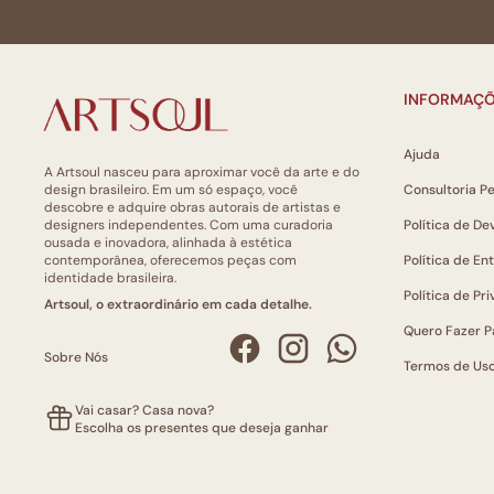
INFORMAÇÕ
Ajuda
A Artsoul nasceu para aproximar você da arte e do
design brasileiro. Em um só espaço, você
Consultoria P
descobre e adquire obras autorais de artistas e
designers independentes. Com uma curadoria
Política de De
ousada e inovadora, alinhada à estética
contemporânea, oferecemos peças com
Política de En
identidade brasileira.
Política de Pr
Artsoul, o extraordinário em cada detalhe.
Quero Fazer P
Sobre Nós
Termos de Us
Vai casar? Casa nova?
Escolha os presentes que deseja ganhar