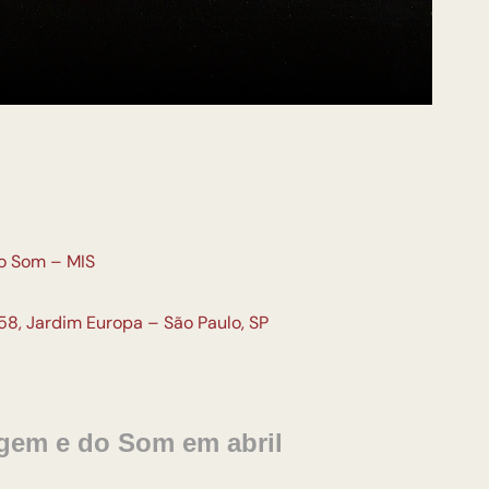
o Som – MIS
58, Jardim Europa – São Paulo, SP
gem e do Som em abril