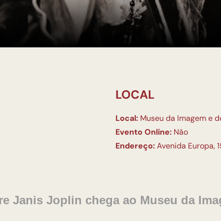
LOCAL
Local:
Museu da Imagem e d
Evento Online:
Não
Endereço:
Avenida Europa, 1
re Janis Joplin
chega ao Museu da Ima