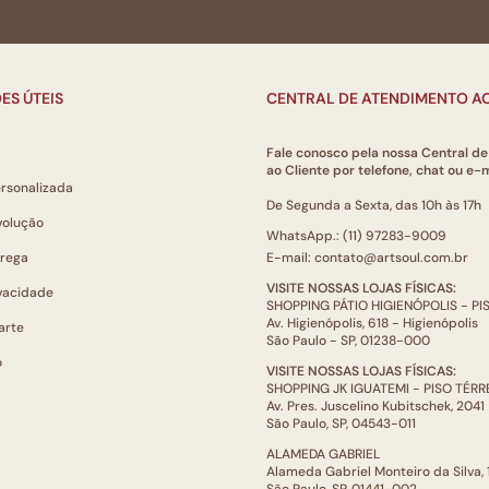
ES ÚTEIS
CENTRAL DE ATENDIMENTO AO
Fale conosco pela nossa Central d
ao Cliente por telefone, chat ou e-m
ersonalizada
De Segunda a Sexta, das 10h às 17h
volução
WhatsApp.: (11) 97283-9009
trega
E-mail: contato@artsoul.com.br
VISITE NOSSAS LOJAS FÍSICAS:
ivacidade
SHOPPING PÁTIO HIGIENÓPOLIS - P
Av. Higienópolis, 618 - Higienópolis
arte
São Paulo - SP, 01238-000
o
VISITE NOSSAS LOJAS FÍSICAS:
SHOPPING JK IGUATEMI - PISO TÉR
Av. Pres. Juscelino Kubitschek, 2041
São Paulo, SP, 04543-011
ALAMEDA GABRIEL
Alameda Gabriel Monteiro da Silva,