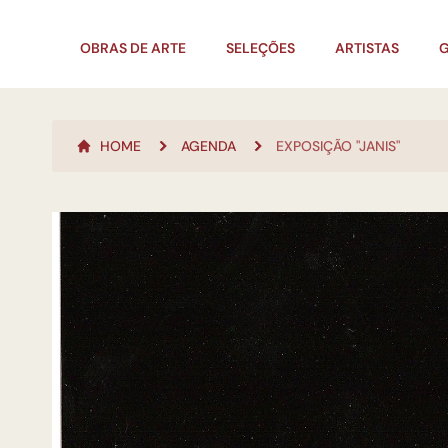
OBRAS DE ARTE
SELEÇÕES
ARTISTAS
G
HOME
AGENDA
EXPOSIÇÃO "JANIS"