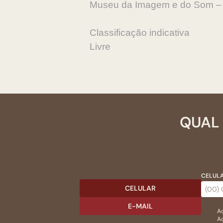
Museu da Imagem e do Som – M
Classificação indicativa
Livre
QUAL 
CELULA
CELULAR
E-MAIL
Ac
Ao