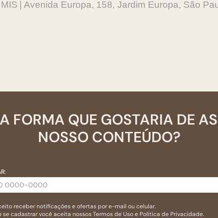
IS | Avenida Europa, 158, Jardim Europa, São Pa
A FORMA QUE GOSTARIA DE A
NOSSO CONTEÚDO?
R:
eito receber notificações e ofertas por e-mail ou celular.
 se cadastrar você aceita nossos
Termos de Uso
e
Politica de Privacidade.