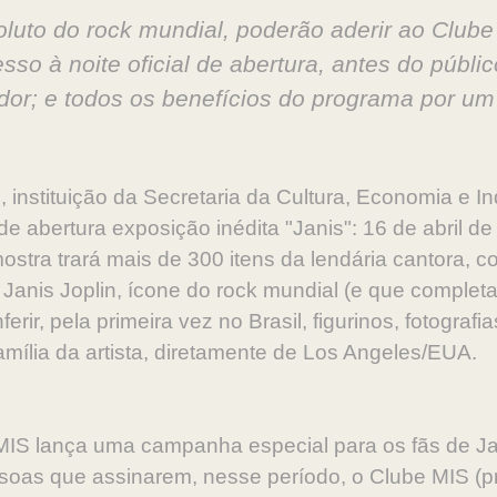
oluto do rock mundial, poderão aderir ao Club
esso à noite oficial de abertura, antes do públ
dor; e todos os benefícios do programa por um
stituição da Secretaria da Cultura, Economia e Ind
e abertura exposição inédita "Janis": 16 de abril d
mostra trará mais de 300 itens da lendária cantora, c
 Janis Joplin, ícone do rock mundial (e que complet
rir, pela primeira vez no Brasil, figurinos, fotograf
amília da artista, diretamente de Los Angeles/EUA.
o MIS lança uma campanha especial para os fãs de Jan
essoas que assinarem, nesse período, o Clube MIS 