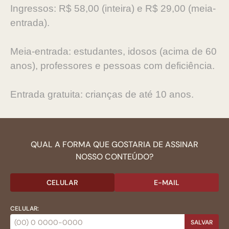
Ingressos: R$ 58,00 (inteira) e R$ 29,00 (meia-
entrada).
Meia-entrada: estudantes, idosos (acima de 60
anos), professores e pessoas com deficiência.
Entrada gratuita: crianças de até 10 anos.
QUAL A FORMA QUE GOSTARIA DE ASSINAR
NOSSO CONTEÚDO?
CELULAR
E-MAIL
CELULAR:
SALVAR