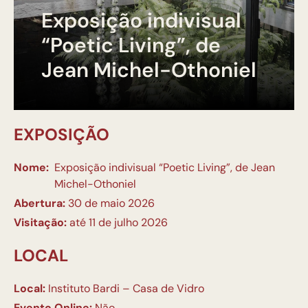
Exposição indivisual
“Poetic Living”, de
Jean Michel-Othoniel
EXPOSIÇÃO
Nome:
Exposição indivisual “Poetic Living”, de Jean
Michel-Othoniel
Abertura:
30 de maio 2026
Visitação:
até 11 de julho 2026
LOCAL
Local:
Instituto Bardi – Casa de Vidro
Evento Online:
Não