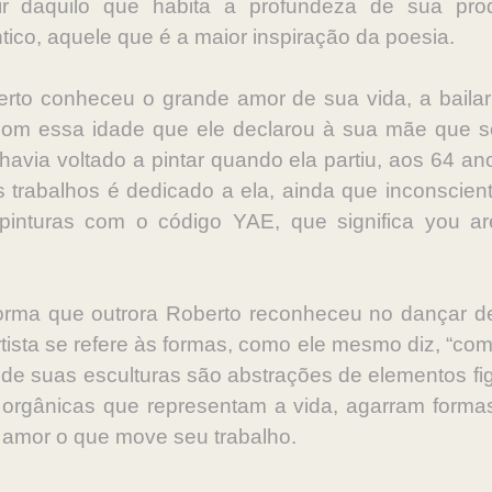
tir daquilo que habita a profundeza de sua prod
ico, aquele que é a maior inspiração da poesia.
rto conheceu o grande amor de sua vida, a baila
om essa idade que ele declarou à sua mãe que se 
via voltado a pintar quando ela partiu, aos 64 anos
s trabalhos é dedicado a ela, ainda que inconscien
inturas com o código YAE, que significa you a
orma que outrora Roberto reconheceu no dançar d
rtista se refere às formas, como ele mesmo diz, “c
e suas esculturas são abstrações de elementos fig
s orgânicas que representam a vida, agarram form
o amor o que move seu trabalho.