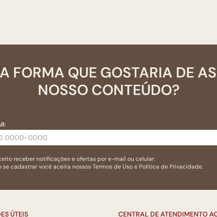
A FORMA QUE GOSTARIA DE A
NOSSO CONTEÚDO?
R:
eito receber notificações e ofertas por e-mail ou celular.
 se cadastrar você aceita nossos
Termos de Uso
e
Politica de Privacidade.
ES ÚTEIS
CENTRAL DE ATENDIMENTO AO