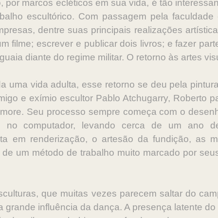
 por marcos ecléticos em sua vida, é tão interessan
balho escultórico. Com passagem pela faculdade
esas, dentre suas principais realizações artísticas 
m filme; escrever e publicar dois livros; e fazer pa
uaia diante do regime militar. O retorno às artes vi
 uma vida adulta, esse retorno se deu pela pintura 
igo e exímio escultor Pablo Atchugarry, Roberto pa
rmore. Seu processo sempre começa com o desenho
ado no computador, levando cerca de um ano d
sta em renderização, o artesão da fundição, as 
rio de um método de trabalho muito marcado por seu
culturas, que muitas vezes parecem saltar do camp
 grande influência da dança. A presença latente d