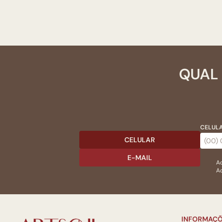
QUAL 
CELULA
CELULAR
E-MAIL
Ac
Ao
INFORMAÇÕ