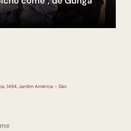
 bicho come", de Gunga
s, 1494, Jardim América – São
come