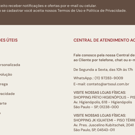
eito receber notificações e ofertas por e-mail ou celular.
 se cadastrar você aceita nossos
Termos de Uso
e
Politica de Privacidade.
ES ÚTEIS
CENTRAL DE ATENDIMENTO AO
Fale conosco pela nossa Central d
ao Cliente por telefone, chat ou e-m
ersonalizada
De Segunda a Sexta, das 10h às 17h
volução
WhatsApp.: (11) 97283-9009
trega
E-mail: contato@artsoul.com.br
VISITE NOSSAS LOJAS FÍSICAS:
ivacidade
SHOPPING PÁTIO HIGIENÓPOLIS - P
Av. Higienópolis, 618 - Higienópolis
arte
São Paulo - SP, 01238-000
o
VISITE NOSSAS LOJAS FÍSICAS:
SHOPPING JK IGUATEMI - PISO TÉR
Av. Pres. Juscelino Kubitschek, 2041
São Paulo, SP, 04543-011