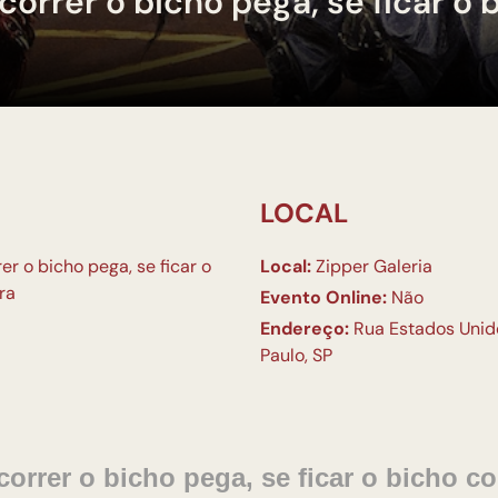
 correr o bicho pega, se ficar o
LOCAL
er o bicho pega, se ficar o
Local:
Zipper Galeria
ra
Evento Online:
Não
Endereço:
Rua Estados Unido
Paulo, SP
correr o bicho pega, se ficar o bicho 