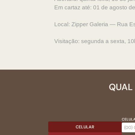
Em cartaz até: 01 de agosto d
Local: Zipper Galeria — Rua E
Visitação: segunda a sexta, 
QUAL 
CELULA
CELULAR