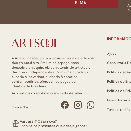
E-MAIL
Ac
Ao
INFORMAÇÕ
Ajuda
A Artsoul nasceu para aproximar você da arte e do
design brasileiro. Em um só espaço, você
Consultoria P
descobre e adquire obras autorais de artistas e
designers independentes. Com uma curadoria
Política de De
ousada e inovadora, alinhada à estética
contemporânea, oferecemos peças com
Política de En
identidade brasileira.
Política de Pr
Artsoul, o extraordinário em cada detalhe.
Quero Fazer P
Sobre Nós
Termos de Us
Vai casar? Casa nova?
Escolha os presentes que deseja ganhar