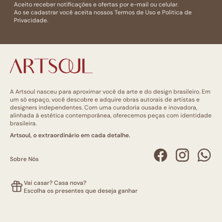
Aceito receber notificações e ofertas por e-mail ou celular.
Ao se cadastrar você aceita nossos
Termos de Uso
e
Politica de
Privacidade.
A Artsoul nasceu para aproximar você da arte e do design brasileiro. Em
um só espaço, você descobre e adquire obras autorais de artistas e
designers independentes. Com uma curadoria ousada e inovadora,
alinhada à estética contemporânea, oferecemos peças com identidade
brasileira.
Artsoul, o extraordinário em cada detalhe.
Sobre Nós
Vai casar? Casa nova?
Escolha os presentes que deseja ganhar