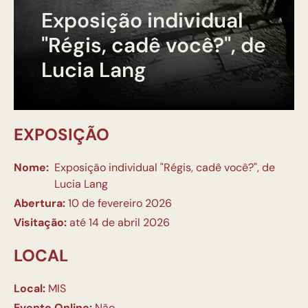
Exposição individual
"Régis, cadê você?", de
Lucia Lang
EXPOSIÇÃO
Nome:
Exposição individual "Régis, cadê você?", de
Lucia Lang
Abertura:
10 de fevereiro 2026
Visitação:
até 14 de abril 2026
LOCAL
Local:
MIS
Evento Online:
Não