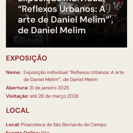
“Reflexos Urbanos: A
arte de Daniel Melim”',
de Daniel Melim
EXPOSIÇÃO
Nome:
Exposição individual “Reflexos Urbanos: A arte
de Daniel Melim”', de Daniel Melim
Abertura:
31 de janeiro 2025
Visitação:
até 28 de março 2026
LOCAL
Local:
Pinacoteca de São Bernardo do Campo
Evento Online:
Não