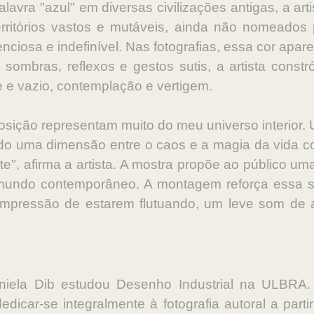
avra "azul" em diversas civilizações antigas, a arti
ritórios vastos e mutáveis, ainda não nomeados 
nciosa e indefinível. Nas fotografias, essa cor ap
sombras, reflexos e gestos sutis, a artista constr
e e vazio, contemplação e vertigem.
osição representam muito do meu universo interior. 
do uma dimensão entre o caos e a magia da vida cot
te", afirma a artista. A mostra propõe ao público u
 mundo contemporâneo. A montagem reforça essa 
 impressão de estarem flutuando, um leve som de
niela Dib estudou Desenho Industrial na ULBRA. 
dicar-se integralmente à fotografia autoral a parti