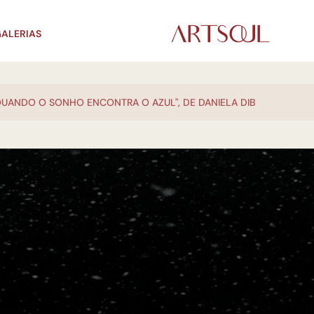
ALERIAS
QUANDO O SONHO ENCONTRA O AZUL", DE DANIELA DIB