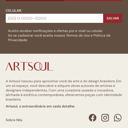
CELULAR:
SALVAR
Aceito receber notificações e ofertas por e-mail ou celular.
Ao se cadastrar você aceita nossos
Termos de Uso
e
Politica de
Privacidade.
A Artsoul nasceu para aproximar você da arte e do design brasileiro. Em
um só espaço, você descobre e adquire obras autorais de artistas e
designers independentes. Com uma curadoria ousada e inovadora,
alinhada à estética contemporânea, oferecemos peças com identidade
brasileira.
Artsoul, o extraordinário em cada detalhe.
Sobre Nós