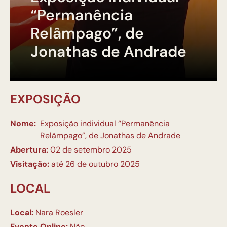
“Permanência
Relâmpago”, de
Jonathas de Andrade
EXPOSIÇÃO
Nome:
Exposição individual “Permanência
Relâmpago”, de Jonathas de Andrade
Abertura:
02 de setembro 2025
Visitação:
até 26 de outubro 2025
LOCAL
Local:
Nara Roesler
Evento Online:
Não