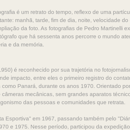
afia é um retrato do tempo, reflexo de uma partícu
ante: manhã, tarde, fim de dia, noite, velocidade do
liação da foto. As fotografias de Pedro Martinelli e
otógrafo que há sessenta anos percorre o mundo at
éria e da memória.
1950) é reconhecido por sua trajetória no fotojornal
nde impacto, entre eles o primeiro registro do cont
 como Panará, durante os anos 1970. Orientado por 
nte câmeras mecânicas, sem grandes aparatos técnicos
gonismo das pessoas e comunidades que retrata.
zeta Esportiva" em 1967, passando também pelo "Diá
970 e 1975. Nesse período, participou da expedição l