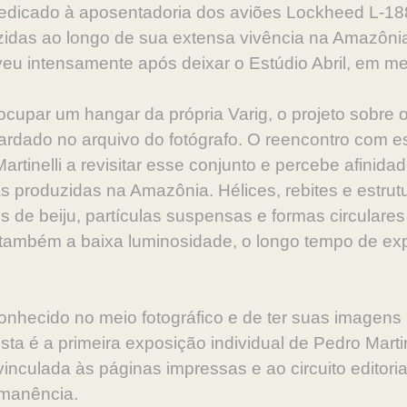
edicado à aposentadoria dos aviões Lockheed L-188
duzidas ao longo de sua extensa vivência na Amazôn
veu intensamente após deixar o Estúdio Abril, em 
cupar um hangar da própria Varig, o projeto sobre 
rdado no arquivo do fotógrafo. O reencontro com e
tinelli a revisitar esse conjunto e percebe afinida
as produzidas na Amazônia. Hélices, rebites e estru
s de beiju, partículas suspensas e formas circular
ambém a baixa luminosidade, o longo tempo de exp
.
hecido no meio fotográfico e de ter suas imagens p
sta é a primeira exposição individual de Pedro Martin
inculada às páginas impressas e ao circuito editor
rmanência.