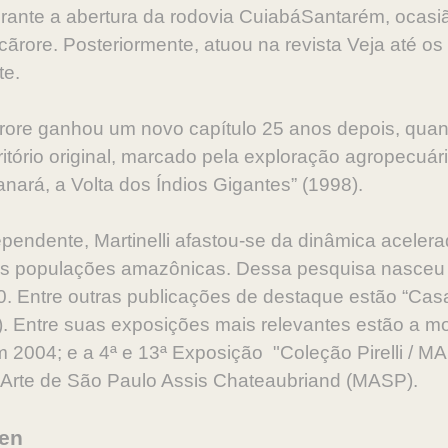
urante a abertura da rodovia CuiabáSantarém, ocasi
cãrore. Posteriormente, atuou na revista Veja até os
te.
rore ganhou um novo capítulo 25 anos depois, qua
itório original, marcado pela exploração agropecuár
Panará, a Volta dos Índios Gigantes” (1998).
dependente, Martinelli afastou-se da dinâmica acele
s populações amazônicas. Dessa pesquisa nasceu o
. Entre outras publicações de destaque estão “Casa
 Entre suas exposições mais relevantes estão a mos
 2004; e a 4ª e 13ª Exposição "Coleção Pirelli / MA
Arte de São Paulo Assis Chateaubriand (MASP).
hen