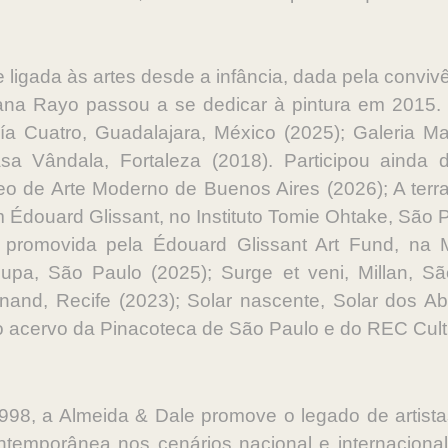
 ligada às artes desde a infância, dada pela convivê
ana Rayo passou a se dedicar à pintura em 2015.
sía Cuatro, Guadalajara, México (2025); Galeria M
asa Vândala, Fortaleza (2018). Participou ainda
eo de Arte Moderno de Buenos Aires (2026); A terra
Édouard Glissant, no Instituto Tomie Ohtake, São 
ica promovida pela Édouard Glissant Art Fund, na 
pa, São Paulo (2025); Surge et veni, Millan, S
nnand, Recife (2023); Solar nascente, Solar dos Ab
 o acervo da Pinacoteca de São Paulo e do REC Cult
8, a Almeida & Dale promove o legado de artist
ntemporânea nos cenários nacional e internacion