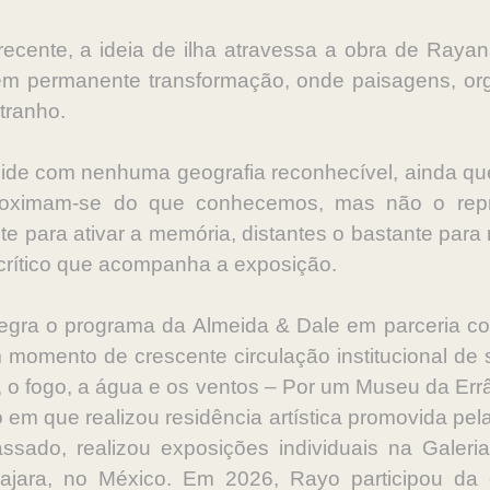
ecente, a ideia de ilha atravessa a obra de Ra
s em permanente transformação, onde paisagens, or
stranho.
ide com nenhuma geografia reconhecível, ainda qu
Aproximam-se do que conhecemos, mas não o r
te para ativar a memória, distantes o bastante para 
 crítico que acompanha a exposição.
gra o programa da Almeida & Dale em parceria co
 momento de crescente circulação institucional de s
a, o fogo, a água e os ventos – Por um Museu da Er
o em que realizou residência artística promovida pel
sado, realizou exposições individuais na Galeri
ajara, no México. Em 2026, Rayo participou da e