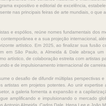
grama expositivo e editorial de excelência, estabel
sente nas principais feiras de arte mundiais, o que
stas e espólios, reúne nomes fundamentais dos mod
 contemporânea e a sua projeção internacional, alé
izonte artístico. Em 2025, ao finalizar sua fusão c
ém em São Paulo, a Almeida & Dale abraça um h
o artístico, de colaboração estreita com artistas pa
undo e de impulsionamento internacional de carreir
ssume o desafio de difundir múltiplas perspectivas 
artistas em projetos potentes. Ao unir expertise a
etor, a galeria fomenta a expansão e a capilarizaç
ue amplificando e impulsionando o mercado glo
vos Antonio Almeida, Carlos Dale, Hena Lee e João 