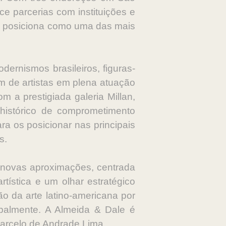
ece parcerias com instituições e
 a posiciona como uma das mais
ernismos brasileiros, figuras-
m de artistas em plena atuação
om a prestigiada galeria Millan,
istórico de comprometimento
ra os posicionar nas principais
as.
e novas aproximações, centrada
rtística e um olhar estratégico
ão da arte latino-americana por
balmente. A Almeida & Dale é
Marcelo de Andrade Lima.