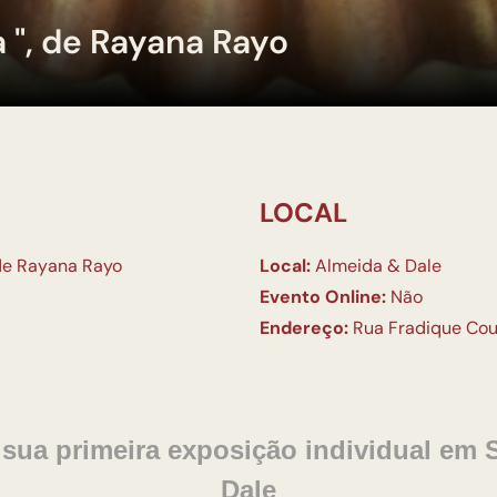
a ", de Rayana Rayo
LOCAL
, de Rayana Rayo
Local:
Almeida & Dale
Evento Online:
Não
Endereço:
Rua Fradique Cout
sua primeira exposição individual em 
Dale