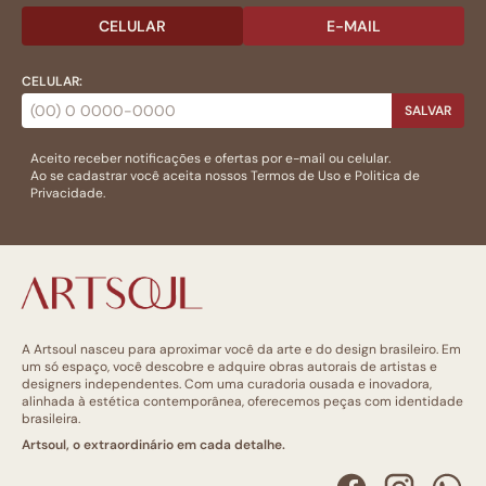
CELULAR
E-MAIL
CELULAR:
SALVAR
Aceito receber notificações e ofertas por e-mail ou celular.
Ao se cadastrar você aceita nossos
Termos de Uso
e
Politica de
Privacidade.
A Artsoul nasceu para aproximar você da arte e do design brasileiro. Em
um só espaço, você descobre e adquire obras autorais de artistas e
designers independentes. Com uma curadoria ousada e inovadora,
alinhada à estética contemporânea, oferecemos peças com identidade
brasileira.
Artsoul, o extraordinário em cada detalhe.