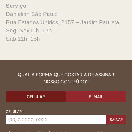
Serviço
Danielian São Paulo
Rua Estados Unidos, 2157 – Jardim Paulista
Seg–Sex11h–19h
Sáb 11h–15h
QUAL A FORMA QUE GOSTARIA DE ASSINAR
NOSSO CONTEÚDO?
CELULAR
E-MAIL
CELULAR:
SALVAR