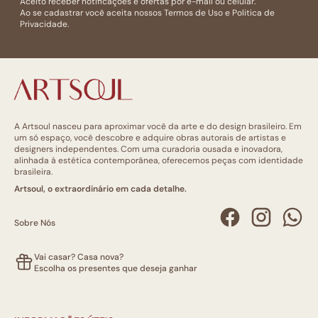
Aceito receber notificações e ofertas por e-mail ou celular.
Ao se cadastrar você aceita nossos
Termos de Uso
e
Politica de
Privacidade.
A Artsoul nasceu para aproximar você da arte e do design brasileiro. Em
um só espaço, você descobre e adquire obras autorais de artistas e
designers independentes. Com uma curadoria ousada e inovadora,
alinhada à estética contemporânea, oferecemos peças com identidade
brasileira.
Artsoul, o extraordinário em cada detalhe.
Sobre Nós
Vai casar? Casa nova?
Escolha os presentes que deseja ganhar