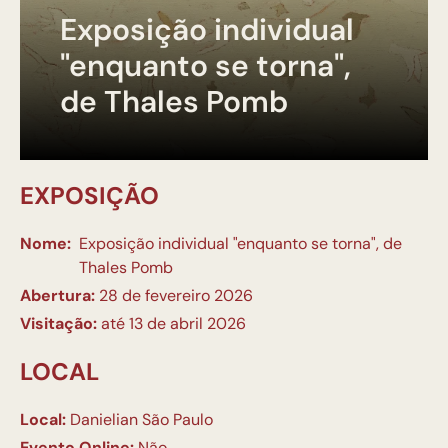
Exposição individual
"enquanto se torna",
de Thales Pomb
EXPOSIÇÃO
Nome:
Exposição individual "enquanto se torna", de
Thales Pomb
Abertura:
28 de fevereiro 2026
Visitação:
até 13 de abril 2026
LOCAL
Local:
Danielian São Paulo
Evento Online:
Não