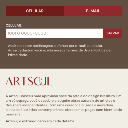
CELULAR
E-MAIL
CELULAR:
SALVAR
Aceito receber notificações e ofertas por e-mail ou celular.
Ao se cadastrar você aceita nossos
Termos de Uso
e
Politica de
Privacidade.
A Artsoul nasceu para aproximar você da arte e do design brasileiro. Em
um só espaço, você descobre e adquire obras autorais de artistas e
designers independentes. Com uma curadoria ousada e inovadora,
alinhada à estética contemporânea, oferecemos peças com identidade
brasileira.
Artsoul, o extraordinário em cada detalhe.