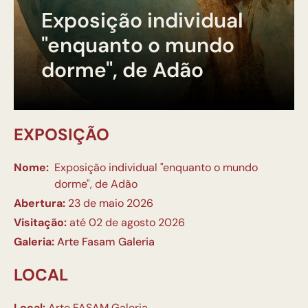
Exposição individual
"enquanto o mundo
dorme", de Adão
EXPOSIÇÃO
Nome:
Exposição individual "enquanto o mundo
dorme", de Adão
Abertura:
23 de maio 2026
Visitação:
até 02 de agosto 2026
Galeria:
Arte Fasam Galeria
LOCAL
Local:
Arte FASAM Galeria