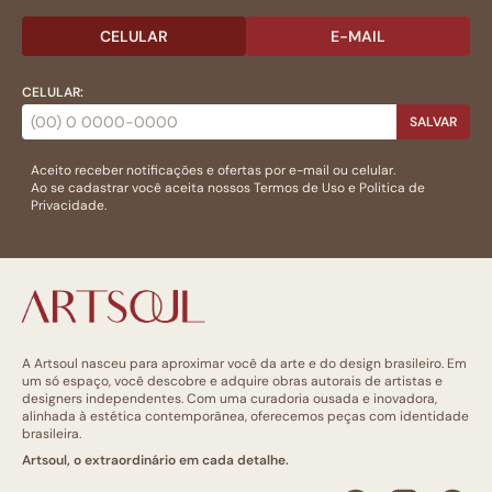
CELULAR
E-MAIL
CELULAR:
SALVAR
Aceito receber notificações e ofertas por e-mail ou celular.
Ao se cadastrar você aceita nossos
Termos de Uso
e
Politica de
Privacidade.
A Artsoul nasceu para aproximar você da arte e do design brasileiro. Em
um só espaço, você descobre e adquire obras autorais de artistas e
designers independentes. Com uma curadoria ousada e inovadora,
alinhada à estética contemporânea, oferecemos peças com identidade
brasileira.
Artsoul, o extraordinário em cada detalhe.