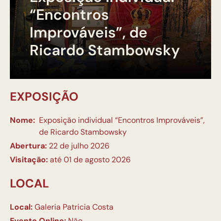
“Encontros
Improváveis”, de
Ricardo Stambowsky
EXPOSIÇÃO
Nome:
Exposição individual “Encontros Improváveis”,
de Ricardo Stambowsky
Abertura:
22 de julho 2026
Visitação:
até 01 de agosto 2026
LOCAL
Local:
Galeria Patricia Costa
Evento Online:
Não