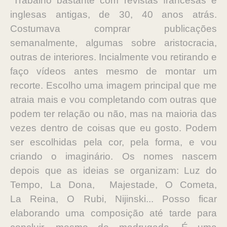
“Trabalho bastante com revistas francesas e
inglesas antigas, de 30, 40 anos
atrás.
Costumava comprar publicações
semanalmente, algumas sobre
aristocracia,
outras de interiores. Incialmente vou retirando e
faço vídeos
antes mesmo de montar um
recorte. Escolho uma imagem principal que me
atraia
mais e vou completando com outras que
podem ter relação ou não, mas na
maioria das
vezes dentro de coisas que eu gosto. Podem
ser escolhidas pela
cor, pela forma, e vou
criando o imaginário. Os nomes nascem
depois que as
ideias se organizam: Luz do
Tempo, ⁠La Dona, ⁠ Majestade, ⁠O Cometa,
⁠La
Reina, ⁠O Rubi, Nijinski... Posso ficar
elaborando uma composição até tarde
para