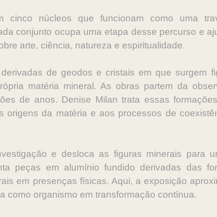
 cinco núcleos que funcionam como uma trave
da conjunto ocupa uma etapa desse percurso e ajuda
re arte, ciência, natureza e espiritualidade.
 derivadas de geodos e cristais em que surgem f
 própria matéria mineral. As obras partem da obse
lhões de anos. Denise Milan trata essas formaçõ
s origens da matéria e aos processos de coexistênc
nvestigação e desloca as figuras minerais para
nta peças em alumínio fundido derivadas das fo
is em presenças físicas. Aqui, a exposição aprox
ia como organismo em transformação contínua.