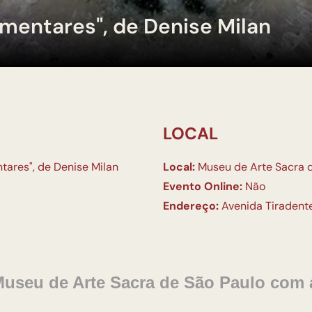
ementares", de Denise Milan
LOCAL
tares", de Denise Milan
Local:
Museu de Arte Sacra 
Evento Online:
Não
Endereço:
Avenida Tiradente
Museu de Arte Sacra de São Paulo com 