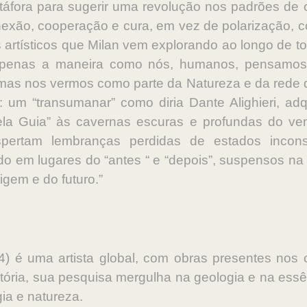
táfora para sugerir uma revolução nos padrões 
exão, cooperação e cura, em vez de polarização, co
 artísticos que Milan vem explorando ao longo de t
 apenas a maneira como nós, humanos, pensamos
mas nos vermos como parte da Natureza e da rede 
um “transumanar” como diria Dante Alighieri, adq
la Guia” às cavernas escuras e profundas do vent
espertam lembranças perdidas de estados inco
o em lugares do “antes “ e “depois”, suspensos na
igem e do futuro.”
) é uma artista global, com obras presentes nos 
etória, sua pesquisa mergulha na geologia e na essê
gia e natureza.