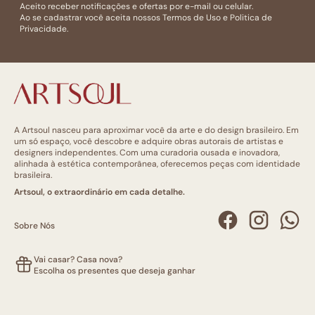
Aceito receber notificações e ofertas por e-mail ou celular.
Ao se cadastrar você aceita nossos
Termos de Uso
e
Politica de
Privacidade.
A Artsoul nasceu para aproximar você da arte e do design brasileiro. Em
um só espaço, você descobre e adquire obras autorais de artistas e
designers independentes. Com uma curadoria ousada e inovadora,
alinhada à estética contemporânea, oferecemos peças com identidade
brasileira.
Artsoul, o extraordinário em cada detalhe.
Sobre Nós
Vai casar? Casa nova?
Escolha os presentes que deseja ganhar