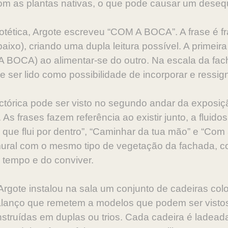
m as plantas nativas, o que pode causar um desequi
tética, Argote escreveu “COM A BOCA”. A frase é 
xo), criando uma dupla leitura possível. A primei
 BOCA) ao alimentar-se do outro. Na escala da fach
ser lido como possibilidade de incorporar e ressigni
ctórica pode ser visto no segundo andar da exposiçã
As frases fazem referência ao existir junto, a fluido
que flui por dentro”, “Caminhar da tua mão” e “Com 
mural com o mesmo tipo de vegetação da fachada, c
o tempo e do conviver.
Argote instalou na sala um conjunto de cadeiras co
alanço que remetem a modelos que podem ser vistos 
truídas em duplas ou trios. Cada cadeira é ladeada 