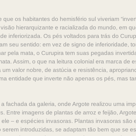
 que os habitantes do hemisfério sul viveriam “invert
visão hierarquizante e racializada do mundo, em qu
ade inferiorizada. Os pés voltados para trás do Cur
am seu sentido: em vez de signo de inferioridade, to
har pela mata, o Curupira tem suas pegadas inverti
ta. Assim, o que na leitura colonial era marca de 
um valor nobre, de astúcia e resistência, apropria
 uma entidade que inverte não apenas os pés, mas t
.
fachada da galeria, onde Argote realizou uma imp
. Entre imagens de plantas de arroz e feijão, Argote
 ele – e espécies invasoras. Plantas invasoras são
o serem introduzidas, se adaptam tão bem que se e