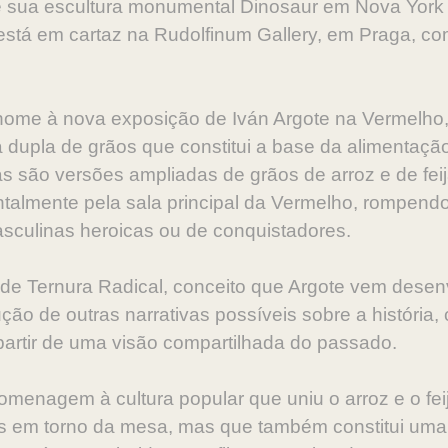
e sua escultura monumental Dinosaur em Nova York 
stá em cartaz na Rudolfinum Gallery, em Praga, c
á nome à nova exposição de Iván Argote na Vermelho
upla de grãos que constitui a base da alimentação
as são versões ampliadas de grãos de arroz e de fei
ntalmente pela sala principal da Vermelho, rompendo
culinas heroicas ou de conquistadores.
 de Ternura Radical, conceito que Argote vem dese
ução de outras narrativas possíveis sobre a história
partir de uma visão compartilhada do passado.
omenagem à cultura popular que uniu o arroz e o fei
 em torno da mesa, mas que também constitui uma 