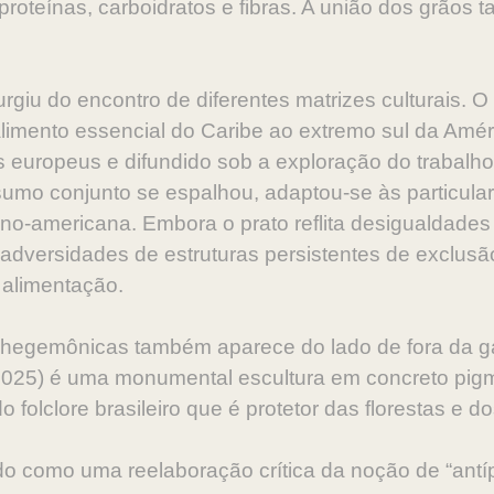
proteínas, carboidratos e fibras. A união dos grãos
giu do encontro de diferentes matrizes culturais. O f
limento essencial do Caribe ao extremo sul da Améric
s europeus e difundido sob a exploração do trabalh
umo conjunto se espalhou, adaptou-se às particular
ino-americana. Embora o prato reflita desigualdades 
s adversidades de estruturas persistentes de exclusã
 alimentação.
s hegemônicas também aparece do lado de fora da ga
 (2025) é uma monumental escultura em concreto pig
o folclore brasileiro que é protetor das florestas e d
ado como uma reelaboração crítica da noção de “ant