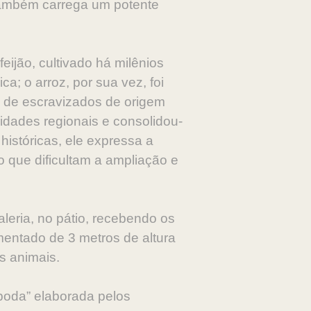
 também carrega um potente
eijão, cultivado há milênios
a; o arroz, por sua vez, foi
o de escravizados de origem
idades regionais e consolidou-
históricas, ele expressa a
o que dificultam a ampliação e
leria, no pátio, recebendo os
mentado de 3 metros de altura
os animais.
ípoda” elaborada pelos