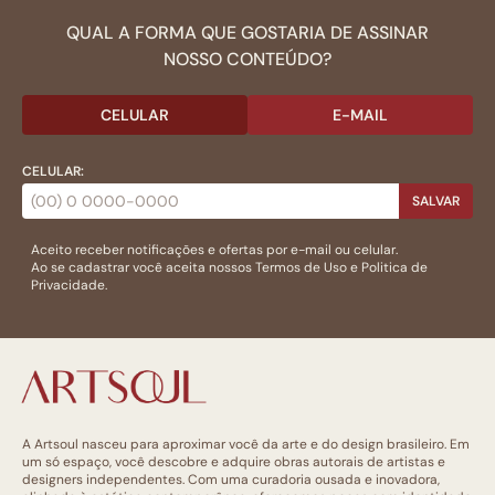
QUAL A FORMA QUE GOSTARIA DE ASSINAR
NOSSO CONTEÚDO?
CELULAR
E-MAIL
CELULAR:
SALVAR
Aceito receber notificações e ofertas por e-mail ou celular.
Ao se cadastrar você aceita nossos
Termos de Uso
e
Politica de
Privacidade.
A Artsoul nasceu para aproximar você da arte e do design brasileiro. Em
um só espaço, você descobre e adquire obras autorais de artistas e
designers independentes. Com uma curadoria ousada e inovadora,