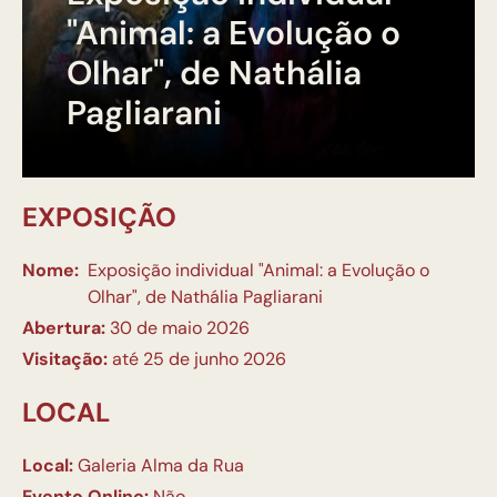
"Animal: a Evolução o
Olhar", de Nathália
Pagliarani
EXPOSIÇÃO
Nome:
Exposição individual "Animal: a Evolução o
Olhar", de Nathália Pagliarani
Abertura:
30 de maio 2026
Visitação:
até 25 de junho 2026
LOCAL
Local:
Galeria Alma da Rua
Evento Online:
Não