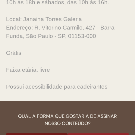
10h às 18h e sábados, das 10h às 16h.
Local: Janaina Torres Galeria
Endereço: R. Vitorino Carmilo, 427 - Barra
Funda, São Paulo - SP, 01153-000
Grátis
Faixa etária: livre
Possui acessibilidade para cadeirantes
QUAL A FORMA QUE GOSTARIA DE ASSINAR
NOSSO CONTEÚDO?