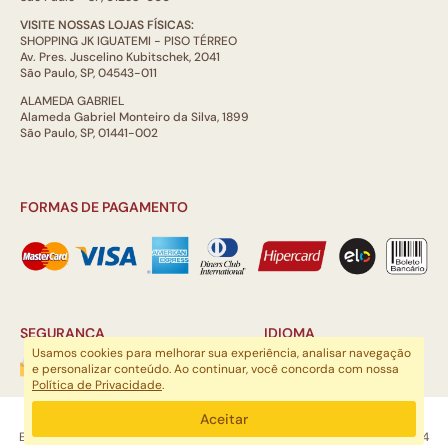
VISITE NOSSAS LOJAS FÍSICAS:
SHOPPING JK IGUATEMI - PISO TÉRREO
Av. Pres. Juscelino Kubitschek, 2041
São Paulo, SP, 04543-011
ALAMEDA GABRIEL
Alameda Gabriel Monteiro da Silva, 1899
São Paulo, SP, 01441-002
FORMAS DE PAGAMENTO
SEGURANÇA
IDIOMA
Usamos cookies para melhorar sua experiência, analisar navegação
e personalizar conteúdo. Ao continuar, você concorda com nossa
Política de Privacidade
.
ARTSOUL COMUNICAÇÃO DIGITAL LTDA | CNPJ: 29.752.781/0001-52
Aceitar
Escritório: Rua Quatá, 845 - Sala 2, Vila Olímpia, São Paulo, SP, 04546-044