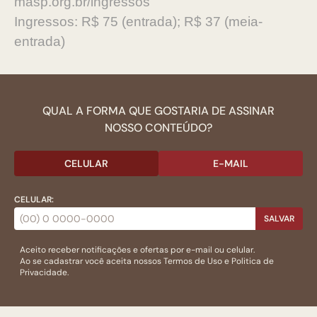
masp.org.br/ingressos
Ingressos: R$ 75 (entrada); R$ 37 (meia-
entrada)
QUAL A FORMA QUE GOSTARIA DE ASSINAR
NOSSO CONTEÚDO?
CELULAR
E-MAIL
CELULAR:
SALVAR
Aceito receber notificações e ofertas por e-mail ou celular.
Ao se cadastrar você aceita nossos
Termos de Uso
e
Politica de
Privacidade.