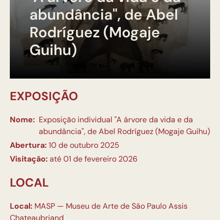
abundância", de Abel
Rodríguez (Mogaje
Guihu)
EXPOSIÇÃO
Nome:
Exposição individual "A árvore da vida e da
abundância", de Abel Rodríguez (Mogaje Guihu)
Abertura:
10 de outubro 2025
Visitação:
até 01 de fevereiro 2026
LOCAL
Local:
MASP — Museu de Arte de São Paulo Assis
Chateaubriand