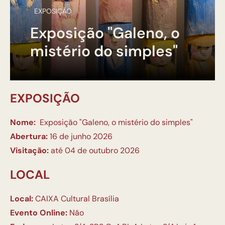
EXPOSIÇÃO
Exposição "Galeno, o
mistério do simples"
EXPOSIÇÃO
Nome:
Exposição "Galeno, o mistério do simples"
Abertura:
16 de junho 2026
Visitação:
até 04 de outubro 2026
LOCAL
Local:
CAIXA Cultural Brasília
Evento Online:
Não